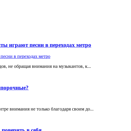
ты играют песни в переходах метро
ов, не обращая внимания на музыкантов, к...
е порочные?
тре внимания не только благодаря своим до...
поверить в себя