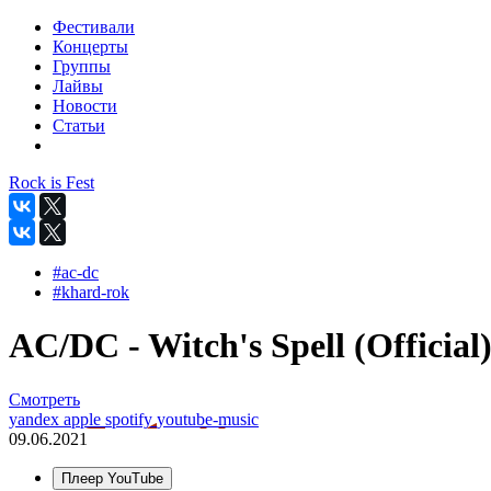
Фестивали
Концерты
Группы
Лайвы
Новости
Статьи
Rock is Fest
#ac-dc
#khard-rok
AC/DC - Witch's Spell (Official
Смотреть
yandex
apple
spotify
youtube-music
09.06.2021
Плеер YouTube