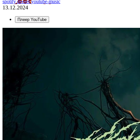
spotify
deezer
youtube-music
13.12.2024
Плеер YouTube