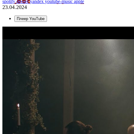
spotify
deezer
yandex
youtube-music
apple
23.04.2024
Плеер YouTube