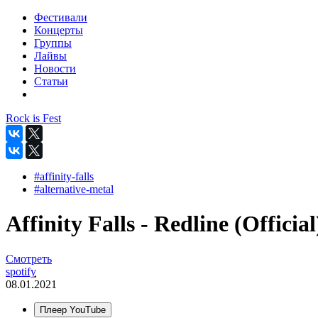
Фестивали
Концерты
Группы
Лайвы
Новости
Статьи
Rock is Fest
#affinity-falls
#alternative-metal
Affinity Falls - Redline (Official
Смотреть
spotify
08.01.2021
Плеер YouTube