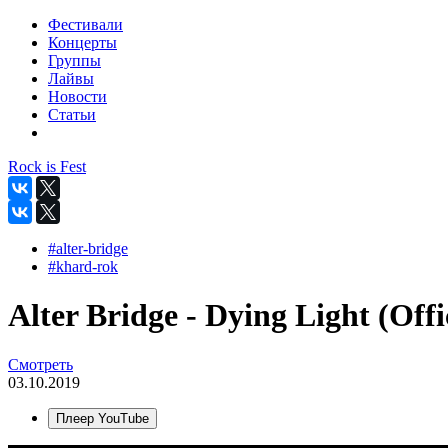
Фестивали
Концерты
Группы
Лайвы
Новости
Статьи
Rock is Fest
#alter-bridge
#khard-rok
Alter Bridge - Dying Light (Offi
Смотреть
03.10.2019
Плеер YouTube