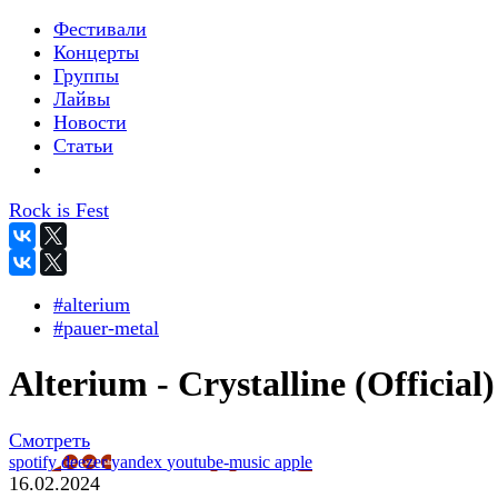
Фестивали
Концерты
Группы
Лайвы
Новости
Статьи
Rock is Fest
#alterium
#pauer-metal
Alterium - Crystalline (Official)
Смотреть
spotify
deezer
yandex
youtube-music
apple
16.02.2024