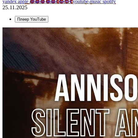
yandex
apple
amazon-music
deezer
youtube-music
spotify
25.11.2025
Плеер YouTube