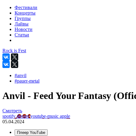
Фестивали
Концерты
Группы
Лайвы
Новости
Статьи
Rock is Fest
#anvil
#pauer-metal
Anvil - Feed Your Fantasy (Offic
Смотреть
spotify
deezer
youtube-music
apple
05.04.2024
Плеер YouTube