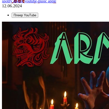
spotify
deezer
youtube-music
apple
12.06.2024
Плеер YouTube