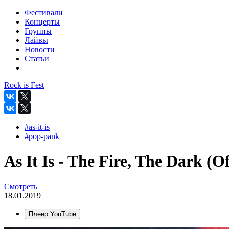
Фестивали
Концерты
Группы
Лайвы
Новости
Статьи
Rock is Fest
#as-it-is
#pop-pank
As It Is - The Fire, The Dark (Of
Смотреть
18.01.2019
Плеер YouTube