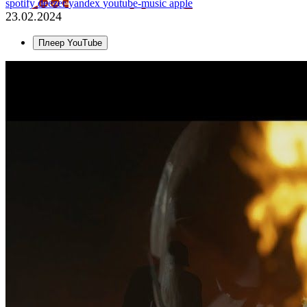
spotify
deezer
yandex
youtube-music
apple
23.02.2024
Плеер YouTube