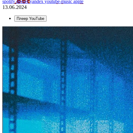
spotify
deezer
yandex
youtube-music
apple
13.06.2024
Плеер YouTube