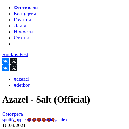
Фестивали
Концерты
Группы
Лайвы
Новости
Статьи
Rock is Fest
#azazel
#detkor
Azazel - Salt (Official)
Смотреть
spotify
apple
amazon-music
yandex
16.08.2021