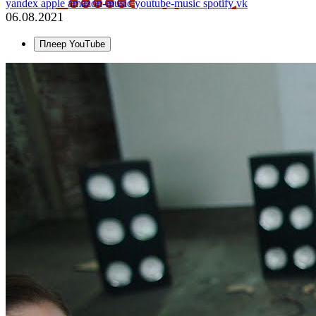
yandex
apple
amazon-music
youtube-music
spotify
vk
06.08.2021
Плеер YouTube