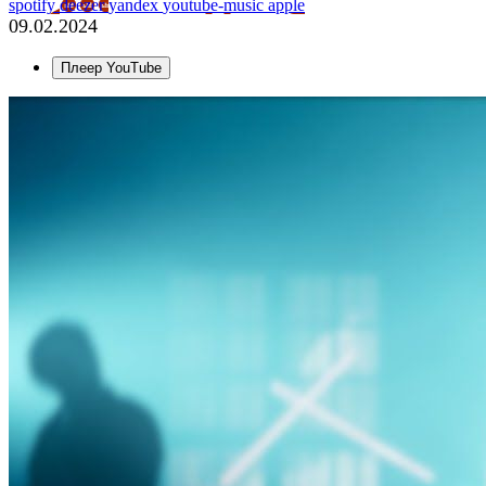
spotify
deezer
yandex
youtube-music
apple
09.02.2024
Плеер YouTube