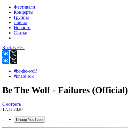
Фестивали
Концерты
Группы
Лайвы
Новости
Статьи
Rock is Fest
#be-the-wolf
#khard-rok
Be The Wolf - Failures (Official)
Смотреть
17.11.2020
Плеер YouTube