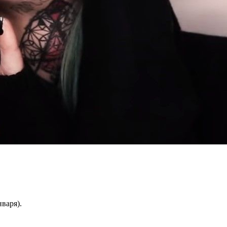
нваря).