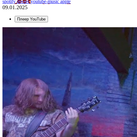
spotify
deezer
youtube-music
apple
09.01.2025
Плеер YouTube