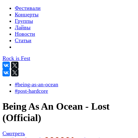
Фестивали
Концерты
Группы
Лайвы
Новости
Статьи
Rock is Fest
#being-as-an-ocean
#post-hardcore
Being As An Ocean - Lost
(Official)
Смотреть