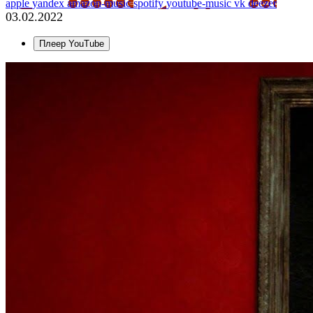
apple
yandex
amazon-music
spotify
youtube-music
vk
deezer
03.02.2022
Плеер YouTube