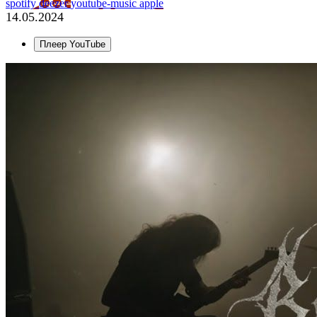
spotify
deezer
youtube-music
apple
14.05.2024
Плеер YouTube