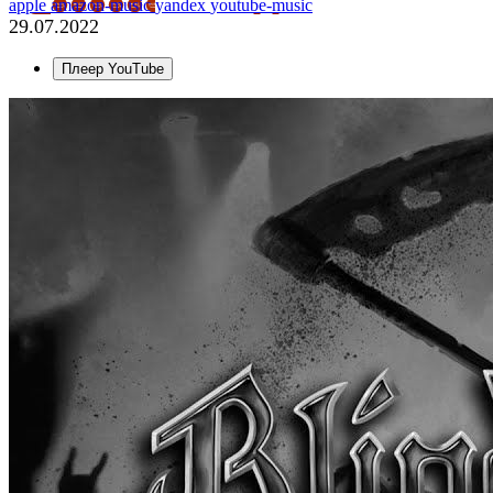
apple
amazon-music
yandex
youtube-music
29.07.2022
Плеер YouTube