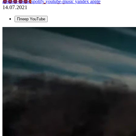
amazon-music
spotify
youtube-music
yandex
apple
14.07.2021
Плеер YouTube