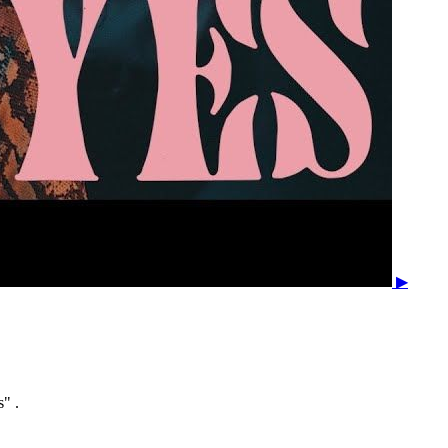
▶
" .