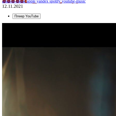
amazon-music
apple
yandex
spotify
youtube-music
12.11.2021
Плеер YouTube