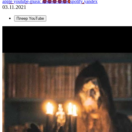
apple
youtube-music
amazon-music
spotify
yandex
03.11.2021
Плеер YouTube