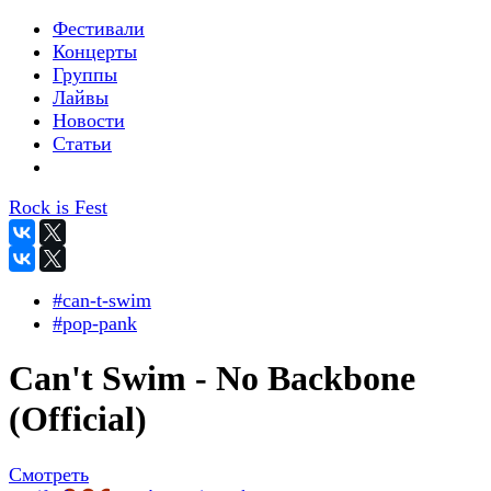
Фестивали
Концерты
Группы
Лайвы
Новости
Статьи
Rock is Fest
#can-t-swim
#pop-pank
Can't Swim - No Backbone
(Official)
Смотреть