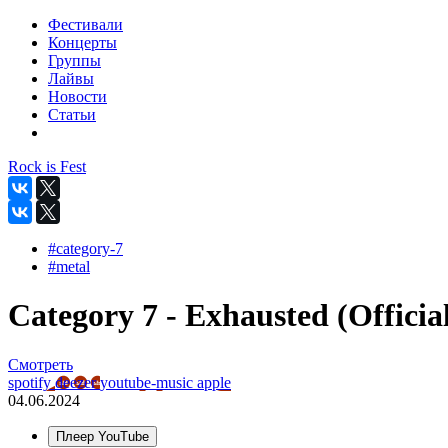
Фестивали
Концерты
Группы
Лайвы
Новости
Статьи
Rock is Fest
#category-7
#metal
Category 7 - Exhausted (Officia
Смотреть
spotify
deezer
youtube-music
apple
04.06.2024
Плеер YouTube