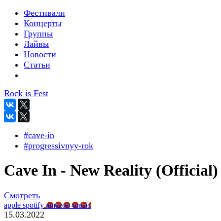
Фестивали
Концерты
Группы
Лайвы
Новости
Статьи
Rock is Fest
#cave-in
#progressivnyy-rok
Cave In - New Reality (Official)
Смотреть
apple
spotify
amazon-music
15.03.2022