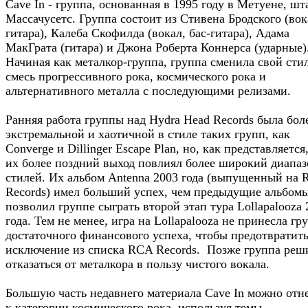
Cave In - группа, основанная в 1995 году в Метуене, шт
Массачусетс. Группа состоит из Стивена Бродского (вок
гитара), Калеба Скофилда (вокал, бас-гитара), Адама
МакГрата (гитара) и Джона Роберта Коннерса (ударные)
Начиная как металкор-группа, группа сменила свой сти
смесь прогрессивного рока, космического рока и
альтернативного металла с последующими релизами.
Ранняя работа группы над Hydra Head Records была бол
экстремальной и хаотичной в стиле таких групп, как
Converge и Dillinger Escape Plan, но, как представляется
их более поздний выход повлиял более широкий диапаз
стилей. Их альбом Antenna 2003 года (выпущенный на
Records) имел больший успех, чем предыдущие альбомы
позволил группе сыграть второй этап тура Lollapalooza 
года. Тем не менее, игра на Lollapalooza не принесла гр
достаточного финансового успеха, чтобы предотвратить
исключение из списка RCA Records. Позже группа реш
отказаться от металкора в пользу чистого вокала.
Большую часть недавнего материала Cave In можно отн
к категории космического рока, используя темы,