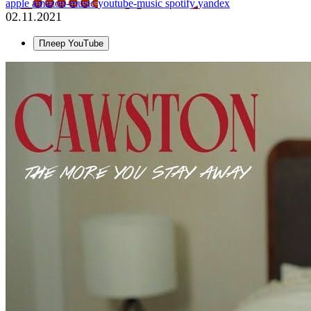
apple
amazon-music
youtube-music
spotify
yandex
02.11.2021
Плеер YouTube