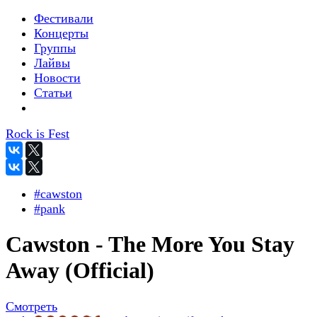
Фестивали
Концерты
Группы
Лайвы
Новости
Статьи
Rock is Fest
#cawston
#pank
Cawston - The More You Stay
Away (Official)
Смотреть