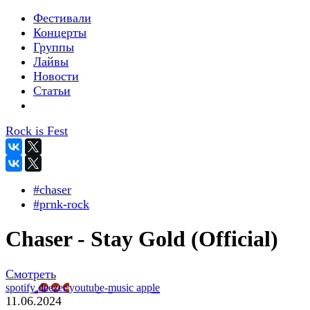
Фестивали
Концерты
Группы
Лайвы
Новости
Статьи
Rock is Fest
#chaser
#pгnk-roсk
Chaser - Stay Gold (Official)
Смотреть
spotify
deezer
youtube-music
apple
11.06.2024