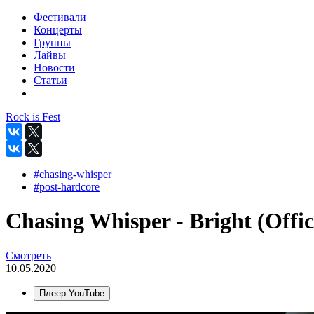
Фестивали
Концерты
Группы
Лайвы
Новости
Статьи
Rock is Fest
#chasing-whisper
#post-hardcore
Chasing Whisper - Bright (Offic
Смотреть
10.05.2020
Плеер YouTube