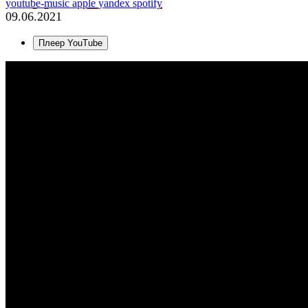
youtube-music
apple
yandex
spotify
09.06.2021
Плеер YouTube