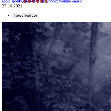
apple
spotify
amazon-music
yandex
youtube-music
27.10.2021
Плеер YouTube