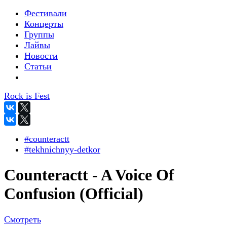
Фестивали
Концерты
Группы
Лайвы
Новости
Статьи
Rock is Fest
#counteractt
#tekhnichnyy-detkor
Counteractt - A Voice Of
Confusion (Official)
Смотреть