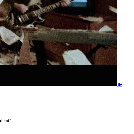
▶
iant".