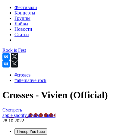
Фестивали
Концерты
Группы
Лайвы
Новости
Статьи
Rock is Fest
#crosses
#alternative-rock
Crosses - Vivien (Official)
Смотреть
apple
spotify
amazon-music
28.10.2022
Плеер YouTube