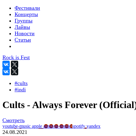
Фестивали
Концерты
Группы
Лайвы
Новости
Статьи
Rock is Fest
#cults
#indi
Cults - Always Forever (Official
Смотреть
youtube-music
apple
amazon-music
spotify
yandex
24.08.2021