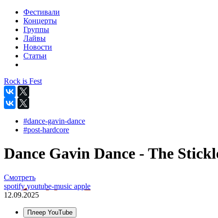
Фестивали
Концерты
Группы
Лайвы
Новости
Статьи
Rock is Fest
#dance-gavin-dance
#post-hardcore
Dance Gavin Dance - The Stickle
Смотреть
spotify
youtube-music
apple
12.09.2025
Плеер YouTube