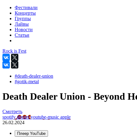
Фестивали
Концерты
Группы
Лайвы
Новости
Статьи
Rock is Fest
#death-dealer-union
#gotik-metal
Death Dealer Union - Beyond He
Смотреть
spotify
deezer
youtube-music
apple
26.02.2024
Плеер YouTube