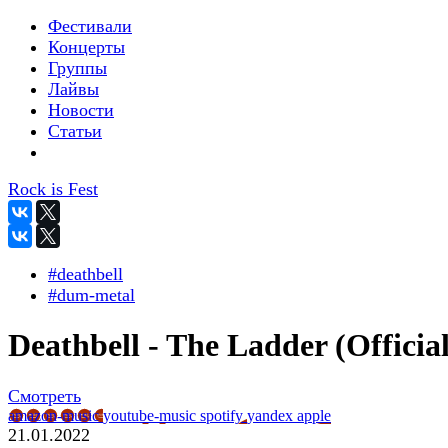
Фестивали
Концерты
Группы
Лайвы
Новости
Статьи
Rock is Fest
#deathbell
#dum-metal
Deathbell - The Ladder (Official
Смотреть
amazon-music
youtube-music
spotify
yandex
apple
21.01.2022