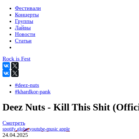
Фестивали
Концерты
Группы
Лайвы
Новости
Статьи
Rock is Fest
#deez-nuts
#khardkor-pank
Deez Nuts - Kill This Shit (Offic
Смотреть
spotify
globe
youtube-music
apple
24.04.2025