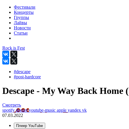
Фестивали
Концерты
Группы
Лайвы
Новости
Статьи
Rock is Fest
#descape
#post-hardcore
Descape - My Way Back Home (O
Смотреть
spotify
deezer
youtube-music
apple
yandex
vk
07.03.2022
Плеер YouTube