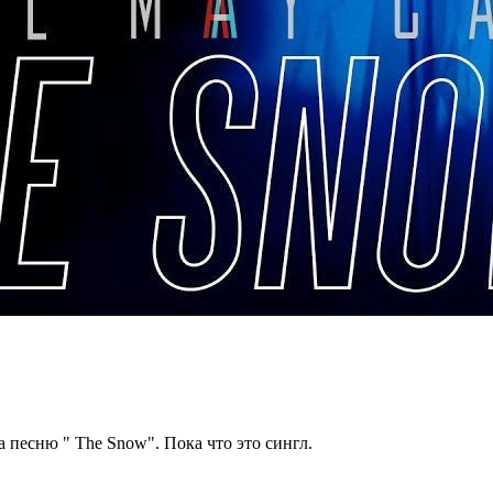
 песню " The Snow". Пока что это сингл.