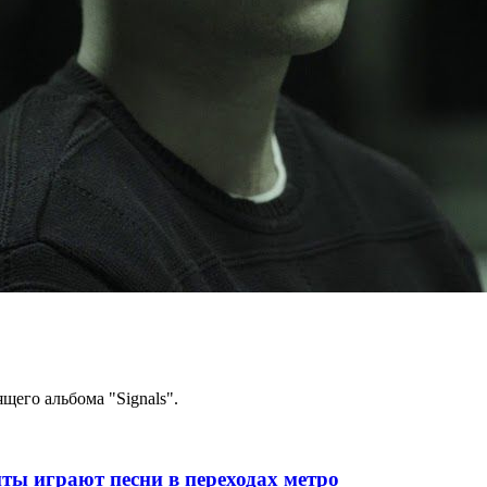
щего альбома "Signals".
ты играют песни в переходах метро