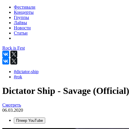
Фестивали
Концерты
Группы
Лайвы
Новости
Статьи
Rock is Fest
#dictator-ship
#rok
Dictator Ship - Savage (Official
Смотреть
06.03.2020
Плеер YouTube