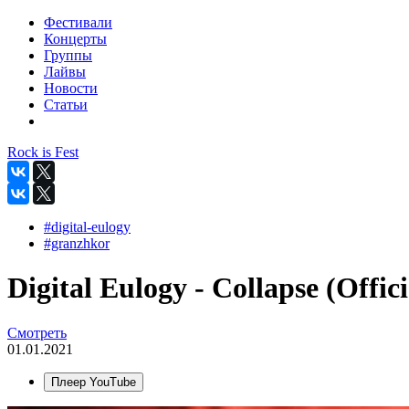
Фестивали
Концерты
Группы
Лайвы
Новости
Статьи
Rock is Fest
#digital-eulogy
#granzhkor
Digital Eulogy - Collapse (Offici
Смотреть
01.01.2021
Плеер YouTube