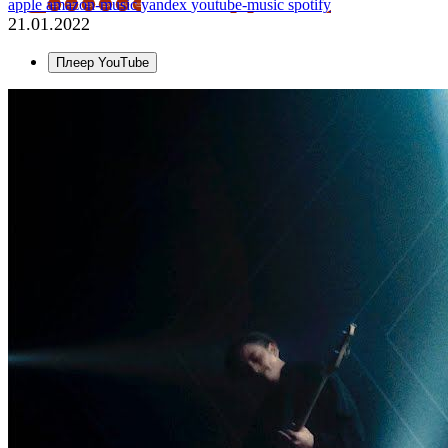
apple
amazon-music
yandex
youtube-music
spotify
21.01.2022
Плеер YouTube