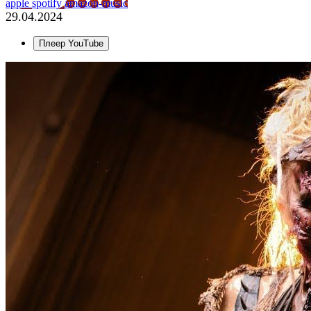
apple
spotify
amazon-music
29.04.2024
Плеер YouTube