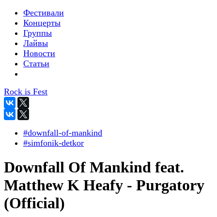
Фестивали
Концерты
Группы
Лайвы
Новости
Статьи
Rock is Fest
#downfall-of-mankind
#simfonik-detkor
Downfall Of Mankind feat.
Matthew K Heafy - Purgatory
(Official)