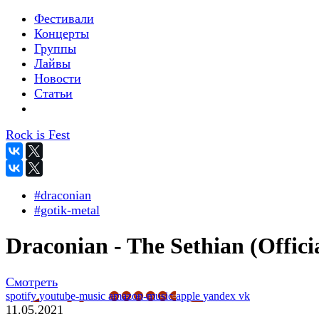
Фестивали
Концерты
Группы
Лайвы
Новости
Статьи
Rock is Fest
#draconian
#gotik-metal
Draconian - The Sethian (Offici
Смотреть
spotify
youtube-music
amazon-music
apple
yandex
vk
11.05.2021