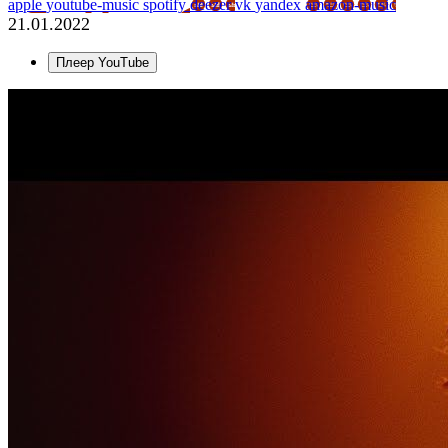
apple
youtube-music
spotify
deezer
vk
yandex
amazon-music
21.01.2022
Плеер YouTube